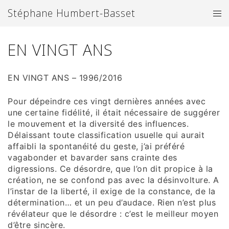
Aller
Stéphane Humbert-Basset
Ouv
au
le
contenu
me
EN VINGT ANS
EN VINGT ANS – 1996/2016
Pour dépeindre ces vingt dernières années avec
une certaine fidélité, il était nécessaire de suggérer
le mouvement et la diversité des influences.
Délaissant toute classification usuelle qui aurait
affaibli la spontanéité du geste, j’ai préféré
vagabonder et bavarder sans crainte des
digressions. Ce désordre, que l’on dit propice à la
création, ne se confond pas avec la désinvolture. A
l’instar de la liberté, il exige de la constance, de la
détermination… et un peu d’audace. Rien n’est plus
révélateur que le désordre : c’est le meilleur moyen
d’être sincère.