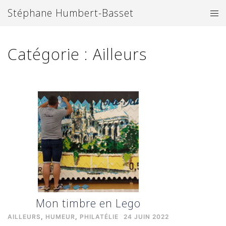
Aller
Stéphane Humbert-Basset
Ouv
au
le
contenu
me
Catégorie :
Ailleurs
Mon timbre en Lego
AILLEURS
,
HUMEUR
,
PHILATÉLIE
24 JUIN 2022