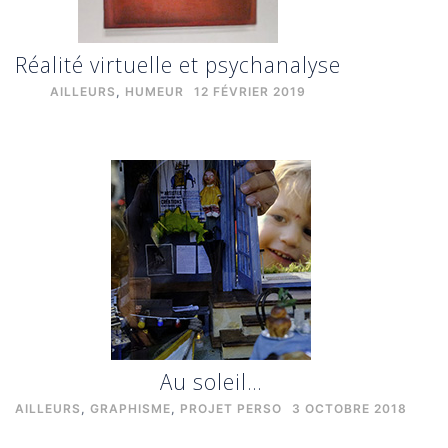
Réalité virtuelle et psychanalyse
AILLEURS
,
HUMEUR
12 FÉVRIER 2019
Au soleil…
AILLEURS
,
GRAPHISME
,
PROJET PERSO
3 OCTOBRE 2018