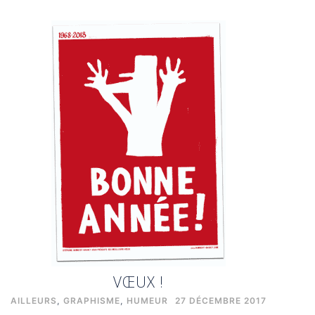
VŒUX !
AILLEURS
,
GRAPHISME
,
HUMEUR
27 DÉCEMBRE 2017