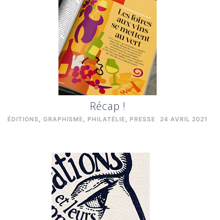
Récap !
ÉDITIONS
,
GRAPHISME
,
PHILATÉLIE
,
PRESSE
24 AVRIL 2021