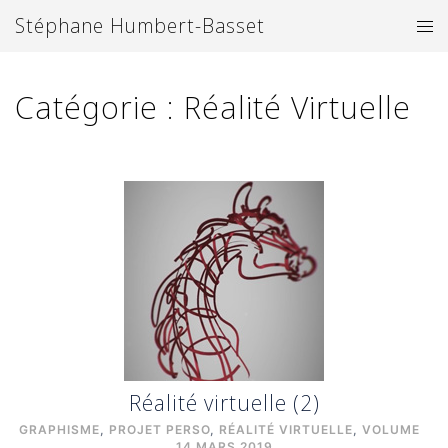
Aller
Stéphane Humbert-Basset
Ouv
au
le
contenu
me
Catégorie :
Réalité Virtuelle
Réalité virtuelle (2)
GRAPHISME
,
PROJET PERSO
,
RÉALITÉ VIRTUELLE
,
VOLUME
14 MARS 2019