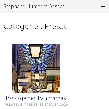
Aller
Stéphane Humbert-Basset
Ouv
au
le
contenu
me
Catégorie :
Presse
Passage des Panoramas
PHILATÉLIE
,
PRESSE
15 JANVIER 2026