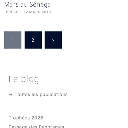
Mars au Sénégal
PRESSE
12 MARS 2018
Pagination
des
1
2
>
publications
Le blog
→ Toutes les publications
Trophées 2026
Passage des Panoramas