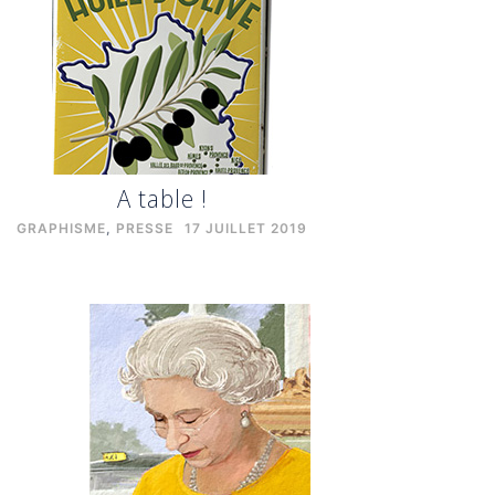
A table !
GRAPHISME
,
PRESSE
17 JUILLET 2019