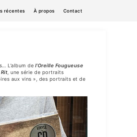
ns récentes
À propos
Contact
es…
L’album de
l’Oreille Fougueuse
Rit
, une série de portraits
ires aux vins », des portraits et de