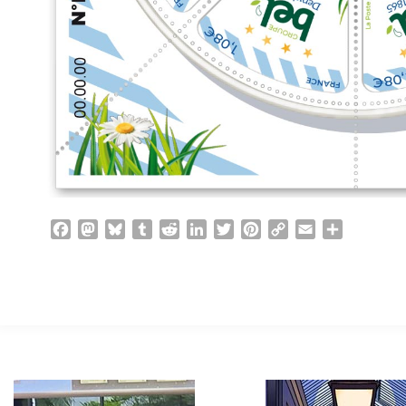
Facebook
Mastodon
Bluesky
Tumblr
Reddit
LinkedIn
Twitter
Pinterest
Copy
Email
Partager
Link