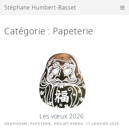
Aller
Stéphane Humbert-Basset
Ouv
au
le
contenu
me
Catégorie :
Papeterie
Les vœux 2026
GRAPHISME
,
PAPETERIE
,
PROJET PERSO
11 JANVIER 2026