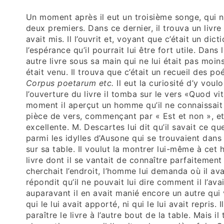
Un moment après il eut un troisième songe, qui n
deux premiers. Dans ce dernier, il trouva un livre 
avait mis. Il l’ouvrit et, voyant que c’était un dicti
l’espérance qu’il pourrait lui être fort utile. Dans
autre livre sous sa main qui ne lui était pas moin
était venu. Il trouva que c’était un recueil des poé
Corpus poetarum etc.
Il eut la curiosité d’y voul
l’ouverture du livre il tomba sur le vers «Quod v
moment il aperçut un homme qu’il ne connaissait 
pièce de vers, commençant par « Est et non », et
excellente. M. Descartes lui dit qu’il savait ce qu
parmi les idylles d’Ausone qui se trouvaient dans 
sur sa table. Il voulut la montrer lui-même à cet h
livre dont il se vantait de connaître parfaitement 
cherchait l’endroit, l’homme lui demanda où il avai
répondit qu’il ne pouvait lui dire comment il l’av
auparavant il en avait manié encore un autre qui 
qui le lui avait apporté, ni qui le lui avait repris. 
paraître le livre à l’autre bout de la table. Mais il