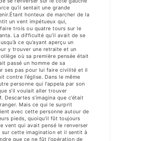
 de se renverser sur le côté gauche
arce qu’il sentait une grande
tenir.Étant honteux de marcher de la
entit un vent impétueux qui,
faire trois ou quatre tours sur le
ta. La difficulté qu’il avait de se
 jusqu’à ce qu’ayant aperçu un
ur y trouver une retraite et un
collège où sa première pensée était
 avait passé un homme de sa
 ses pas pour lui faire civilité et il
ait contre l’église. Dans le même
utre personne qui l’appela par son
e s’il voulait aller trouver
M. Descartes s’imagina que c’était
anger. Mais ce qui le surprit
aient avec cette personne autour de
eurs pieds, quoiqu’il fût toujours
e vent qui avait pensé le renverser
 sur cette imagination et il sentit à
indre que ce ne fût l’opération de