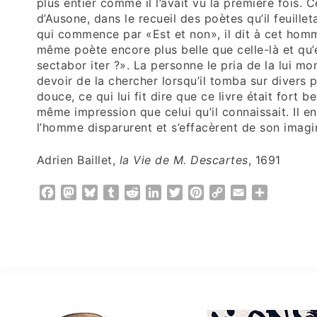
plus entier comme il l’avait vu la première fois. 
d’Ausone, dans le recueil des poètes qu’il feuillet
qui commence par «Est et non», il dit à cet homm
même poète encore plus belle que celle-là et qu
sectabor iter ?». La personne le pria de la lui mo
devoir de la chercher lorsqu’il tomba sur divers pe
douce, ce qui lui fit dire que ce livre était fort be
même impression que celui qu’il connaissait. Il en é
l’homme disparurent et s’effacèrent de son imagin
Adrien Baillet,
la Vie de M. Descartes
, 1691
Facebook
Mastodon
Bluesky
Tumblr
Reddit
LinkedIn
Twitter
Pinterest
Copy
Email
Partager
Link