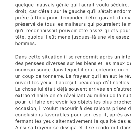
quelque mauvais génie qui l’aurait voulu séduire. 
droit, car c’était sur le gauche qu’il s’était endormi
prière à Dieu pour demander d’être garanti du ma
préservé de tous les malheurs qui pourraient le 
qu’il reconnaissait pouvoir être assez griefs pour 
tête, quoiqu’il eût mené jusques-là une vie asse
hommes.
Dans cette situation il se rendormit après un int
des pensées diverses sur les biens et les maux de
nouveau songe dans lequel il crut entendre un brui
un coup de tonnerre. La frayeur qu’il en eut le ré
ouvert les yeux, il aperçut beaucoup d’étincelle
La chose lui était déjà souvent arrivée en d’autres
extraordinaire en se réveillant au milieu de la nui
pour lui faire entrevoir les objets les plus proche
occasion, il voulut recourir à des raisons prises d
conclusions favorables pour son esprit, après av
fermant les yeux alternativement la qualité des e
Ainsi sa frayeur se dissipa et il se rendormit da