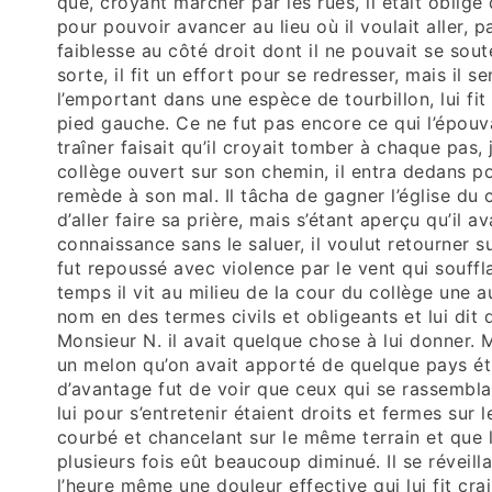
que, croyant marcher par les rues, il était obligé
pour pouvoir avancer au lieu où il voulait aller, p
faiblesse au côté droit dont il ne pouvait se sou
sorte, il fit un effort pour se redresser, mais il s
l’emportant dans une espèce de tourbillon, lui fit 
pied gauche. Ce ne fut pas encore ce qui l’épouvan
traîner faisait qu’il croyait tomber à chaque pas,
collège ouvert sur son chemin, il entra dedans po
remède à son mal. Il tâcha de gagner l’église du 
d’aller faire sa prière, mais s’étant aperçu qu’il
connaissance sans le saluer, il voulut retourner sur
fut repoussé avec violence par le vent qui souffl
temps il vit au milieu de la cour du collège une a
nom en des termes civils et obligeants et lui dit qu
Monsieur N. il avait quelque chose à lui donner. 
un melon qu’on avait apporté de quelque pays étr
d’avantage fut de voir que ceux qui se rassembl
lui pour s’entretenir étaient droits et fermes sur l
courbé et chancelant sur le même terrain et que l
plusieurs fois eût beaucoup diminué. Il se réveilla
l’heure même une douleur effective qui lui fit cra