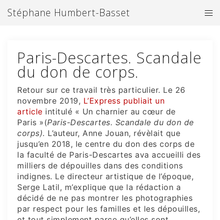
Aller
Stéphane Humbert-Basset
Ouv
au
le
contenu
me
Paris-Descartes. Scandale
du don de corps.
Retour sur ce travail très particulier. Le 26
novembre 2019,
L’Express publiait un
article
intitulé « Un charnier au cœur de
Paris »(
Paris-Descartes. Scandale du don de
corps).
L’auteur, Anne Jouan, révèlait que
jusqu’en 2018, le centre du don des corps de
la faculté de Paris-Descartes ava accueilli des
milliers de dépouilles dans des conditions
indignes. Le directeur artistique de l’époque,
Serge Latil, m’explique que la rédaction a
décidé de ne pas montrer les photographies
par respect pour les familles et les dépouilles,
et tout simplement parce qu’elles sont