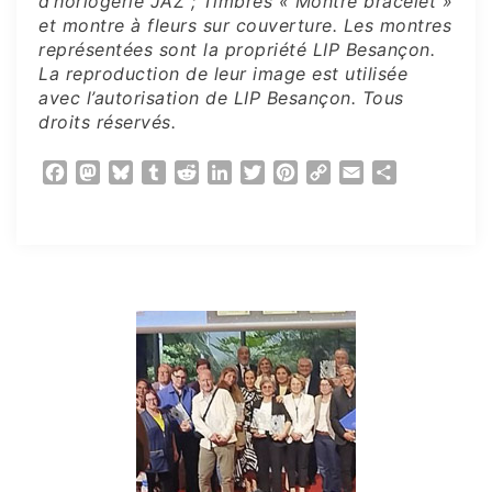
d’horlogerie JAZ ; Timbres « Montre bracelet »
et montre à fleurs sur couverture.
Les montres
représentées sont la propriété LIP Besançon.
La reproduction de leur image est utilisée
avec l’autorisation de LIP
Besançon. Tous
droits réservés.
Facebook
Mastodon
Bluesky
Tumblr
Reddit
LinkedIn
Twitter
Pinterest
Copy
Email
Partager
Link