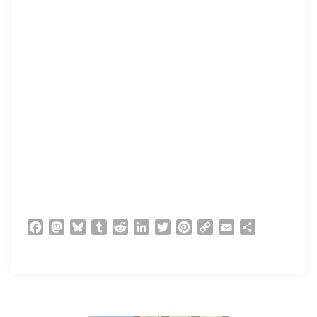
Facebook
Mastodon
Bluesky
Tumblr
Reddit
LinkedIn
Twitter
Pinterest
Copy
Email
Partager
Link