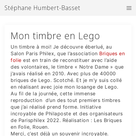
Aller
Stéphane Humbert-Basset
Ouv
au
le
contenu
me
Mon timbre en Lego
Un timbre à moi! Je découvre éberlué, au
Salon Paris Philex,
que l’association
Briques en
folie
est en train de reconstituer avec l’aide
des volontaires, le timbre « Notre Dame » que
j’avais réalisé en 2010. Avec plus de 40000
briques de Lego. Scotché. Et je m’y suis collé
en réalisant avec joie mon losange de Lego.
Au fil de la journée, cette immense
reproduction d’un des tout premiers timbres
que j’ai réalisé prend forme. Initiative
incroyable de Philaposte et des organisateurs
de Parisphilex 2022. Réalisation : Les Briques
en Folie, Rouen.
Merci, c’est déjà un souvenir incroyable.