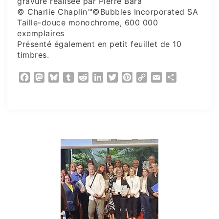
gravure réalisée par Pierre Bara
© Charlie Chaplin™©Bubbles Incorporated SA
Taille-douce monochrome, 600 000
exemplaires
Présenté également en petit feuillet de 10
timbres.
Facebook
Mastodon
Bluesky
Tumblr
Reddit
LinkedIn
Twitter
Pinterest
Copy
Email
Partager
Link