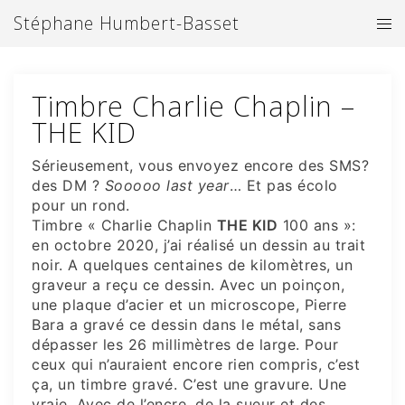
Aller
Stéphane Humbert-Basset
Ouv
au
le
contenu
me
Timbre Charlie Chaplin –
THE KID
Sérieusement, vous envoyez encore des SMS?
des DM ?
Sooooo last year
… Et pas écolo
pour un rond.
Timbre « Charlie Chaplin
THE KID
100 ans »:
en octobre 2020, j’ai réalisé un dessin au trait
noir. A quelques centaines de kilomètres, un
graveur a reçu ce dessin. Avec un poinçon,
une plaque d’acier et un microscope, Pierre
Bara a gravé ce dessin dans le métal, sans
dépasser les 26 millimètres de large. Pour
ceux qui n’auraient encore rien compris, c’est
ça, un timbre gravé. C’est une gravure. Une
vraie. Avec de l’encre, de la sueur et des