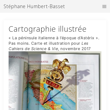
Aller
Stéphane Humbert-Basset
Ouv
au
le
contenu
me
Cartographie illustrée
« La péninsule italienne à l’époque d’Astérix ».
Pas moins.
Carte et illustration pour
Les
Cahiers de Science & Vie
, novembre 2017