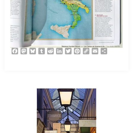
Facebook
Mastodon
Bluesky
Tumblr
Reddit
LinkedIn
Twitter
Pinterest
Copy
Email
Partager
Link