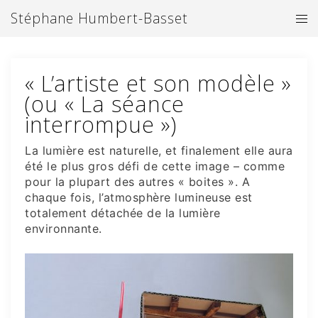
Aller
Stéphane Humbert-Basset
Ouv
au
le
contenu
me
« L’artiste et son modèle »
(ou « La séance
interrompue »)
La lumière est naturelle, et finalement elle aura
été le plus gros défi de cette image
– comme
pour la plupart des autres « boites ». A
chaque fois, l’atmosphère lumineuse est
totalement détachée de la lumière
environnante.