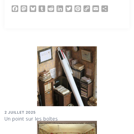
Facebook
Mastodon
Bluesky
Tumblr
Reddit
LinkedIn
Twitter
Pinterest
Copy
Email
Partager
Link
2 JUILLET 2025
Un point sur les boîtes