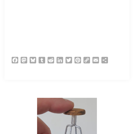
Facebook
Mastodon
Bluesky
Tumblr
Reddit
LinkedIn
Twitter
Pinterest
Copy
Email
Partager
Link