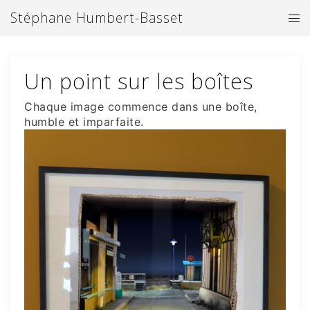
Aller
Stéphane Humbert-Basset
Ouv
au
le
contenu
me
Un point sur les boîtes
Chaque image commence dans une boîte,
humble et imparfaite.