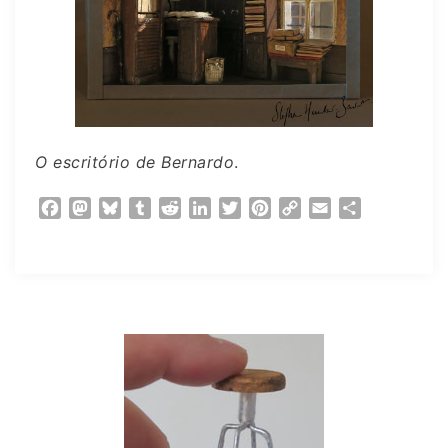
O escritório de Bernardo
.
Facebook
Mastodon
Bluesky
Tumblr
Reddit
LinkedIn
Twitter
Pinterest
Copy
Email
Partager
Link